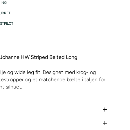
RING
TURRET
STPILOT
Johanne HW Striped Belted Long
lje og wide leg fit. Designet med krog- og
ltestropper og et matchende bælte i taljen for
t silhuet.