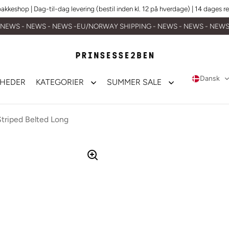
 pakkeshop | Dag-til-dag levering (bestil inden kl. 12 på hverdage) | 14 dages ret
NEWS - NEWS - NEWS -EU/NORWAY SHIPPING - NEWS - NEWS - NEW
Dansk
HEDER
KATEGORIER
SUMMER SALE
riped Belted Long