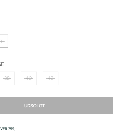
T
SE
38
40
42
UDSOLGT
VER 799,-