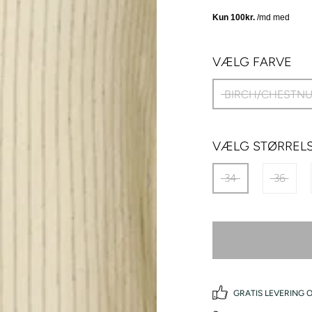
VÆLG FARVE
BIRCH/CHESTNU
VÆLG STØRREL
34
36
GRATIS LEVERING O