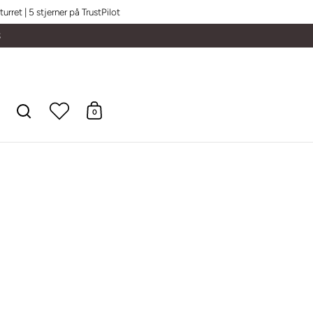
urret | 5 stjerner på TrustPilot
S
0
Åbn søgning
Åben vogn