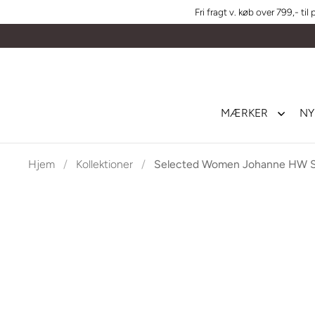
Gå til indhold
Fri fragt v. køb over 799,- til
MÆRKER
NY
Hjem
/
Kollektioner
/
Selected Women Johanne HW St