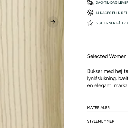
DAG-TIL-DAG LEVE
14 DAGES FULD RE
5 STJERNER PÅ TRU
Selected Women 
Bukser med høj ta
lynlåslukning, bæ
en elegant, markan
MATERIALER
STYLENUMMER