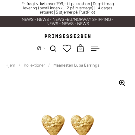
Gå til indhold
Fri fragt v. køb over 799,- til pakkeshop | Dag-til-dag
levering (bestil inden kl. 12 på hverdage) | 14 dages
returret | 5 stjerner på TrustPilot
NEWS - NEWS - NEWS -EU/NORWAY SHIPPING -
NEWS - NEWS - NEWS
0
Åbn søgning
Åben vogn
Åbn menuen
Hjem
/
Kollektioner
/
Maanesten Luba Earrings