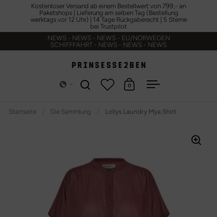
Zum Inhalt springen
Kostenloser Versand ab einem Bestellwert von 799,- an
Paketshops | Lieferung am selben Tag (Bestellung
werktags vor 12 Uhr) | 14 Tage Rückgaberecht | 5 Sterne
bei Trustpilot
NEWS - NEWS - NEWS - EU/NORWEGEN
SCHIFFFAHRT - NEWS - NEWS - NEWS
0
Suche öffnen
Warenkorb öffnen
Menü öffnen
Startseite
/
Die Sammlung
/
Lollys Laundry Mya Shirt