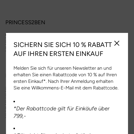
PRINCESS2BEN
ÖFFNUNGSZEITEN
KONTAKT
SICHERN SIE SICH 10 % RABATT
Seitenlei
ÜBER UNS
AUF IHREN ERSTEN EINKAUF
Melden Sie sich für unseren Newsletter an und
erhalten Sie einen Rabattcode von 10 % auf Ihren
KUNDENDIENST
ersten Einkauf*. Nach Ihrer Anmeldung erhalten
Sie eine Willkommens-E-Mail mit dem Rabattcode.
LIEFER- UND VERSANDBEDINGUNGEN
DATENSCHUTZRICHTLINIEN
FRAGEN
UND ANTWORTEN
*Der Rabattcode gilt für Einkäufe über
KAUF STORNIEREN
799,-